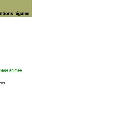
ntions légales
'image animée
res