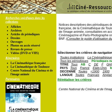
Recherches spécifiques dans les
collections
Notices descriptives des périodiques 
Affiches
française, de la Cinémathèque de Toul
Archives
de l'image animée, consultables en acc
Articles de périodiques
Cinémagazine et Paris-Photographe ont
Dessins
BNF.
(Consulter le guide d'utilisation d
Ouvrages
Photos en accés réservé
Revues de presse
Sélectionner les critères de navigation
Vidéos (DVD et VHS)
Toutes institutions
La Cinémathèque 
Répertoires
Tous les périodiques
Périodiques n
La Cinémathèque française
TITRE
Tous
AB
C
DE
F
GHI
La Cinémathèque de Toulouse
PAYS
Tous
France
Etats-Unis
I
Centre National du Cinéma et de
DECENNIE
Toutes
<1900
1900
l'image animée
LANGUE
Toutes
Français
Anglai
Partenaires
Réinitialiser les critères
Centre National du Cinéma et de l'ima