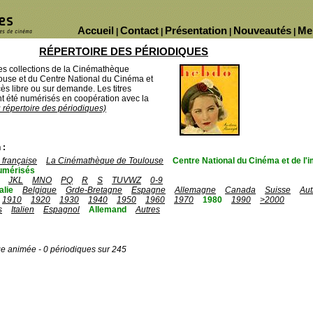
Accueil
Contact
Présentation
Nouveautés
Me
|
|
|
|
RÉPERTOIRE DES PÉRIODIQUES
des collections de la Cinémathèque
ouse et du Centre National du Cinéma et
ès libre ou sur demande. Les titres
 été numérisés en coopération avec la
u répertoire des périodiques)
 :
française
La Cinémathèque de Toulouse
Centre National du Cinéma et de l
umérisés
JKL
MNO
PQ
R
S
TUVWZ
0-9
talie
Belgique
Grde-Bretagne
Espagne
Allemagne
Canada
Suisse
Aut
1910
1920
1930
1940
1950
1960
1970
1980
1990
>2000
s
Italien
Espagnol
Allemand
Autres
ge animée - 0 périodiques sur 245