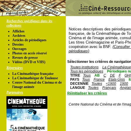
Recherches spécifiques dans les
collections
Notices descriptives des périodique
Affiches
française, de la Cinémathèque de To
Archives
Cinéma et de l'image animée, consul
Articles de périodiques
Les titres Cinémagazine et Paris-Ph
Dessins
coopération avec la BNF.
(Consulter 
Ouvrages
périodiques)
Photos en accés réservé
Revues de presse
Sélectionner les critères de navigation
Vidéos (DVD et VHS)
Toutes institutions
La Cinémathèque 
Répertoires
Tous les périodiques
Périodiques n
La Cinémathèque française
TITRE
Tous
AB
C
DE
F
GHI
La Cinémathèque de Toulouse
PAYS
Tous
France
Etats-Unis
I
Centre National du Cinéma et de
DECENNIE
Toutes
<1900
1900
l'image animée
LANGUE
Toutes
Français
Anglai
Partenaires
Réinitialiser les critères
Centre National du Cinéma et de l'ima