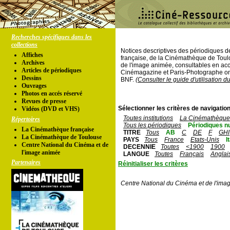
Recherches spécifiques dans les
collections
Notices descriptives des périodiques 
Affiches
française, de la Cinémathèque de Toul
Archives
de l'image animée, consultables en acc
Articles de périodiques
Cinémagazine et Paris-Photographe ont
Dessins
BNF.
(Consulter le guide d'utilisation d
Ouvrages
Photos en accés réservé
Revues de presse
Sélectionner les critères de navigation
Vidéos (DVD et VHS)
Toutes institutions
La Cinémathèque 
Répertoires
Tous les périodiques
Périodiques n
La Cinémathèque française
TITRE
Tous
AB
C
DE
F
GHI
La Cinémathèque de Toulouse
PAYS
Tous
France
Etats-Unis
I
Centre National du Cinéma et de
DECENNIE
Toutes
<1900
1900
l'image animée
LANGUE
Toutes
Français
Anglai
Partenaires
Réinitialiser les critères
Centre National du Cinéma et de l'ima