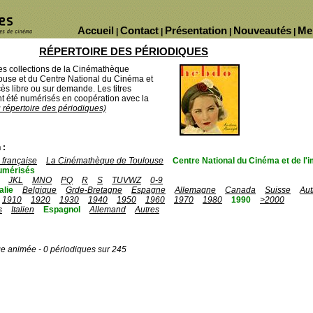
Accueil
Contact
Présentation
Nouveautés
Me
|
|
|
|
RÉPERTOIRE DES PÉRIODIQUES
des collections de la Cinémathèque
ouse et du Centre National du Cinéma et
ès libre ou sur demande. Les titres
 été numérisés en coopération avec la
u répertoire des périodiques)
 :
française
La Cinémathèque de Toulouse
Centre National du Cinéma et de l
umérisés
JKL
MNO
PQ
R
S
TUVWZ
0-9
talie
Belgique
Grde-Bretagne
Espagne
Allemagne
Canada
Suisse
Aut
1910
1920
1930
1940
1950
1960
1970
1980
1990
>2000
s
Italien
Espagnol
Allemand
Autres
ge animée - 0 périodiques sur 245