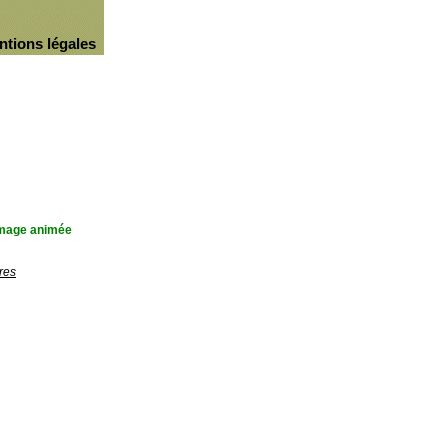
ntions légales
'image animée
res