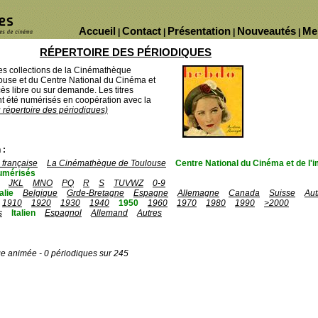
Accueil
Contact
Présentation
Nouveautés
Me
|
|
|
|
RÉPERTOIRE DES PÉRIODIQUES
des collections de la Cinémathèque
ouse et du Centre National du Cinéma et
ès libre ou sur demande. Les titres
 été numérisés en coopération avec la
u répertoire des périodiques)
 :
française
La Cinémathèque de Toulouse
Centre National du Cinéma et de l
umérisés
JKL
MNO
PQ
R
S
TUVWZ
0-9
talie
Belgique
Grde-Bretagne
Espagne
Allemagne
Canada
Suisse
Aut
1910
1920
1930
1940
1950
1960
1970
1980
1990
>2000
s
Italien
Espagnol
Allemand
Autres
ge animée - 0 périodiques sur 245