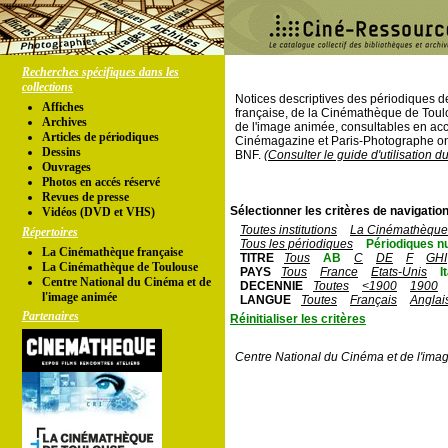
Recherches spécifiques dans les
collections
Notices descriptives des périodiques 
Affiches
française, de la Cinémathèque de Toul
Archives
de l'image animée, consultables en acc
Articles de périodiques
Cinémagazine et Paris-Photographe ont
Dessins
BNF.
(Consulter le guide d'utilisation d
Ouvrages
Photos en accés réservé
Revues de presse
Sélectionner les critères de navigation
Vidéos (DVD et VHS)
Toutes institutions
La Cinémathèque 
Répertoires
Tous les périodiques
Périodiques n
La Cinémathèque française
TITRE
Tous
AB
C
DE
F
GHI
La Cinémathèque de Toulouse
PAYS
Tous
France
Etats-Unis
I
Centre National du Cinéma et de
DECENNIE
Toutes
<1900
1900
l'image animée
LANGUE
Toutes
Français
Anglai
Partenaires
Réinitialiser les critères
Centre National du Cinéma et de l'ima