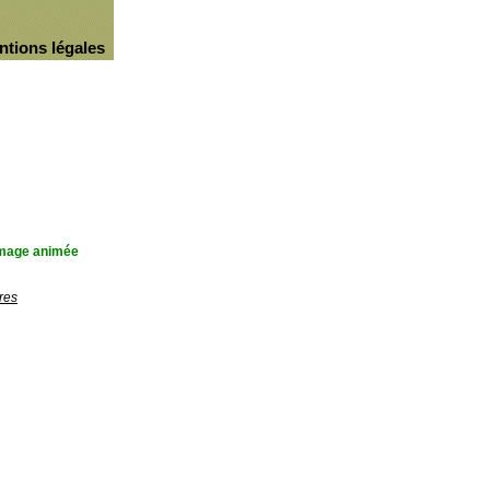
ntions légales
'image animée
res