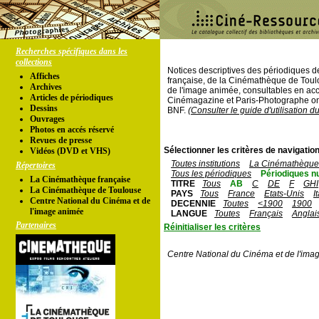
Recherches spécifiques dans les
collections
Notices descriptives des périodiques 
Affiches
française, de la Cinémathèque de Toul
Archives
de l'image animée, consultables en acc
Articles de périodiques
Cinémagazine et Paris-Photographe ont
Dessins
BNF.
(Consulter le guide d'utilisation d
Ouvrages
Photos en accés réservé
Revues de presse
Sélectionner les critères de navigation
Vidéos (DVD et VHS)
Toutes institutions
La Cinémathèque 
Répertoires
Tous les périodiques
Périodiques n
La Cinémathèque française
TITRE
Tous
AB
C
DE
F
GHI
La Cinémathèque de Toulouse
PAYS
Tous
France
Etats-Unis
I
Centre National du Cinéma et de
DECENNIE
Toutes
<1900
1900
l'image animée
LANGUE
Toutes
Français
Anglai
Partenaires
Réinitialiser les critères
Centre National du Cinéma et de l'ima