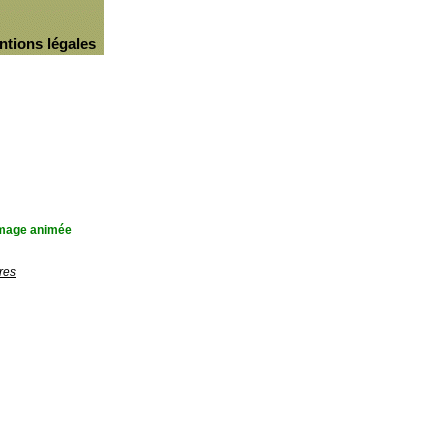
ntions légales
'image animée
res