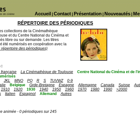
Accueil
Contact
Présentation
Nouveautés
Me
|
|
|
|
RÉPERTOIRE DES PÉRIODIQUES
des collections de la Cinémathèque
ouse et du Centre National du Cinéma et
ès libre ou sur demande. Les titres
 été numérisés en coopération avec la
u répertoire des périodiques)
 :
française
La Cinémathèque de Toulouse
Centre National du Cinéma et de l
umérisés
JKL
MNO
PQ
R
S
TUVWZ
0-9
talie
Belgique
Grde-Bretagne
Espagne
Allemagne
Canada
Suisse
Aut
1910
1920
1930
1940
1950
1960
1970
1980
1990
>2000
s
Italien
Espagnol
Allemand
Autres
ge animée - 0 périodiques sur 245