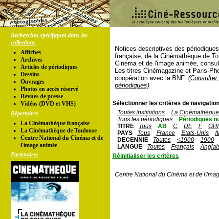
Recherches spécifiques dans les
collections
Notices descriptives des périodique
Affiches
française, de la Cinémathèque de To
Archives
Cinéma et de l'image animée, consul
Articles de périodiques
Les titres Cinémagazine et Paris-Ph
Dessins
coopération avec la BNF.
(Consulter 
Ouvrages
périodiques)
Photos en accés réservé
Revues de presse
Sélectionner les critères de navigation
Vidéos (DVD et VHS)
Toutes institutions
La Cinémathèque 
Répertoires
Tous les périodiques
Périodiques n
La Cinémathèque française
TITRE
Tous
AB
C
DE
F
GHI
La Cinémathèque de Toulouse
PAYS
Tous
France
Etats-Unis
I
Centre National du Cinéma et de
DECENNIE
Toutes
<1900
1900
l'image animée
LANGUE
Toutes
Français
Anglai
Partenaires
Réinitialiser les critères
Centre National du Cinéma et de l'ima