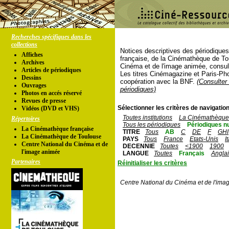
Recherches spécifiques dans les
collections
Notices descriptives des périodique
Affiches
française, de la Cinémathèque de To
Archives
Cinéma et de l'image animée, consul
Articles de périodiques
Les titres Cinémagazine et Paris-Ph
Dessins
coopération avec la BNF.
(Consulter 
Ouvrages
périodiques)
Photos en accés réservé
Revues de presse
Sélectionner les critères de navigation
Vidéos (DVD et VHS)
Toutes institutions
La Cinémathèque 
Répertoires
Tous les périodiques
Périodiques n
La Cinémathèque française
TITRE
Tous
AB
C
DE
F
GHI
La Cinémathèque de Toulouse
PAYS
Tous
France
Etats-Unis
I
Centre National du Cinéma et de
DECENNIE
Toutes
<1900
1900
l'image animée
LANGUE
Toutes
Français
Angla
Partenaires
Réinitialiser les critères
Centre National du Cinéma et de l'ima