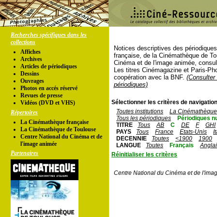
Recherches spécifiques dans les
collections
Notices descriptives des périodique
Affiches
française, de la Cinémathèque de To
Archives
Cinéma et de l'image animée, consul
Articles de périodiques
Les titres Cinémagazine et Paris-Ph
Dessins
coopération avec la BNF.
(Consulter 
Ouvrages
périodiques)
Photos en accés réservé
Revues de presse
Sélectionner les critères de navigation
Vidéos (DVD et VHS)
Toutes institutions
La Cinémathèque 
Répertoires
Tous les périodiques
Périodiques n
La Cinémathèque française
TITRE
Tous
AB
C
DE
F
GHI
La Cinémathèque de Toulouse
PAYS
Tous
France
Etats-Unis
I
Centre National du Cinéma et de
DECENNIE
Toutes
<1900
1900
l'image animée
LANGUE
Toutes
Français
Angla
Partenaires
Réinitialiser les critères
Centre National du Cinéma et de l'ima