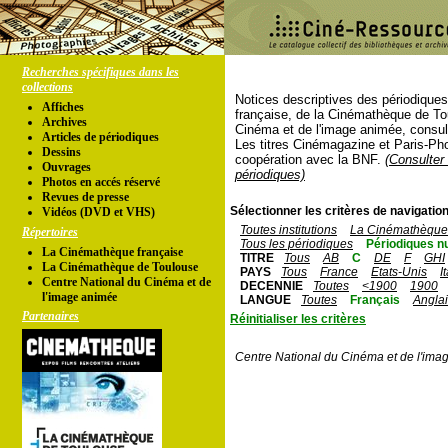
Recherches spécifiques dans les
collections
Notices descriptives des périodique
Affiches
française, de la Cinémathèque de To
Archives
Cinéma et de l'image animée, consul
Articles de périodiques
Les titres Cinémagazine et Paris-Ph
Dessins
coopération avec la BNF.
(Consulter 
Ouvrages
périodiques)
Photos en accés réservé
Revues de presse
Sélectionner les critères de navigation
Vidéos (DVD et VHS)
Toutes institutions
La Cinémathèque 
Répertoires
Tous les périodiques
Périodiques n
La Cinémathèque française
TITRE
Tous
AB
C
DE
F
GHI
La Cinémathèque de Toulouse
PAYS
Tous
France
Etats-Unis
I
Centre National du Cinéma et de
DECENNIE
Toutes
<1900
1900
l'image animée
LANGUE
Toutes
Français
Angla
Partenaires
Réinitialiser les critères
Centre National du Cinéma et de l'ima