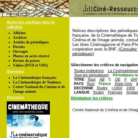
Recherches spécifiques dans les
collections
Notices descriptives des périodique
Affiches
française, de la Cinémathèque de To
Archives
Cinéma et de l'image animée, consul
Articles de périodiques
Les titres Cinémagazine et Paris-Ph
Dessins
coopération avec la BNF.
(Consulter 
Ouvrages
périodiques)
Photos en accés réservé
Revues de presse
Sélectionner les critères de navigation
Vidéos (DVD et VHS)
Toutes institutions
La Cinémathèque 
Répertoires
Tous les périodiques
Périodiques n
La Cinémathèque française
TITRE
Tous
AB
C
DE
F
GHI
La Cinémathèque de Toulouse
PAYS
Tous
France
Etats-Unis
I
Centre National du Cinéma et de
DECENNIE
Toutes
<1900
1900
l'image animée
LANGUE
Toutes
Français
Anglai
Partenaires
Réinitialiser les critères
Centre National du Cinéma et de l'ima