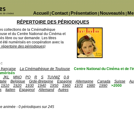
Accueil
Contact
Présentation
Nouveautés
Me
|
|
|
|
RÉPERTOIRE DES PÉRIODIQUES
des collections de la Cinémathèque
ouse et du Centre National du Cinéma et
ès libre ou sur demande. Les titres
 été numérisés en coopération avec la
u répertoire des périodiques)
 :
française
La Cinémathèque de Toulouse
Centre National du Cinéma et de l
umérisés
JKL
MNO
PQ
R
S
TUVWZ
0-9
Italie
Belgique
Grde-Bretagne
Espagne
Allemagne
Canada
Suisse
Au
1910
1920
1930
1940
1950
1960
1970
1980
1990
>2000
s
Italien
Espagnol
Allemand
Autres
ge animée - 0 périodiques sur 245