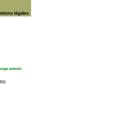
ntions légales
'image animée
tres