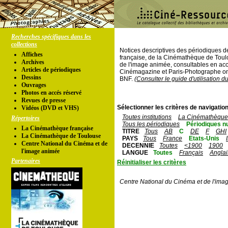
Recherches spécifiques dans les
collections
Notices descriptives des périodiques 
Affiches
française, de la Cinémathèque de Toul
Archives
de l'image animée, consultables en acc
Articles de périodiques
Cinémagazine et Paris-Photographe ont
Dessins
BNF.
(Consulter le guide d'utilisation d
Ouvrages
Photos en accés réservé
Revues de presse
Sélectionner les critères de navigation
Vidéos (DVD et VHS)
Toutes institutions
La Cinémathèque 
Répertoires
Tous les périodiques
Périodiques n
La Cinémathèque française
TITRE
Tous
AB
C
DE
F
GHI
La Cinémathèque de Toulouse
PAYS
Tous
France
Etats-Unis
Centre National du Cinéma et de
DECENNIE
Toutes
<1900
1900
l'image animée
LANGUE
Toutes
Français
Anglai
Partenaires
Réinitialiser les critères
Centre National du Cinéma et de l'ima