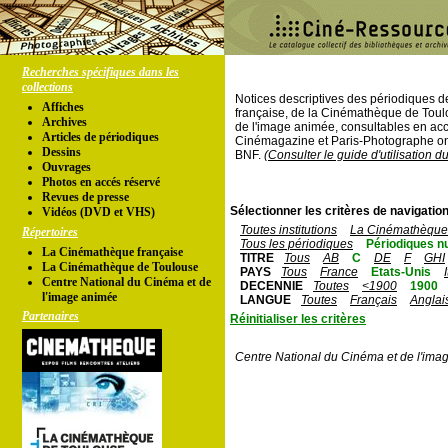
Recherches spécifiques dans les
collections
Notices descriptives des périodiques 
Affiches
française, de la Cinémathèque de Toul
Archives
de l'image animée, consultables en acc
Articles de périodiques
Cinémagazine et Paris-Photographe ont
Dessins
BNF.
(Consulter le guide d'utilisation d
Ouvrages
Photos en accés réservé
Revues de presse
Sélectionner les critères de navigation
Vidéos (DVD et VHS)
Toutes institutions
La Cinémathèque 
Répertoires
Tous les périodiques
Périodiques n
La Cinémathèque française
TITRE
Tous
AB
C
DE
F
GHI
La Cinémathèque de Toulouse
PAYS
Tous
France
Etats-Unis
Centre National du Cinéma et de
DECENNIE
Toutes
<1900
1900
l'image animée
LANGUE
Toutes
Français
Anglai
Partenaires
Réinitialiser les critères
Centre National du Cinéma et de l'ima