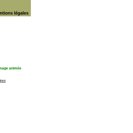
ntions légales
'image animée
tres