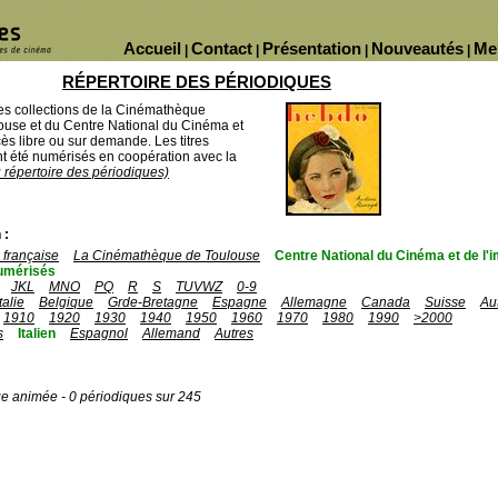
Accueil
Contact
Présentation
Nouveautés
Me
|
|
|
|
RÉPERTOIRE DES PÉRIODIQUES
des collections de la Cinémathèque
ouse et du Centre National du Cinéma et
ès libre ou sur demande. Les titres
 été numérisés en coopération avec la
u répertoire des périodiques)
 :
française
La Cinémathèque de Toulouse
Centre National du Cinéma et de l
umérisés
JKL
MNO
PQ
R
S
TUVWZ
0-9
Italie
Belgique
Grde-Bretagne
Espagne
Allemagne
Canada
Suisse
Au
1910
1920
1930
1940
1950
1960
1970
1980
1990
>2000
s
Italien
Espagnol
Allemand
Autres
ge animée - 0 périodiques sur 245