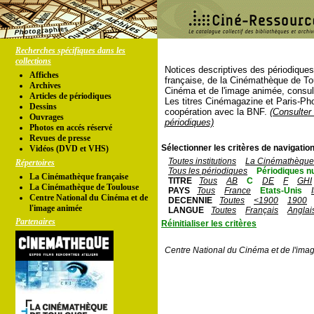
Recherches spécifiques dans les
collections
Notices descriptives des périodique
Affiches
française, de la Cinémathèque de To
Archives
Cinéma et de l'image animée, consul
Articles de périodiques
Les titres Cinémagazine et Paris-Ph
Dessins
coopération avec la BNF.
(Consulter 
Ouvrages
périodiques)
Photos en accés réservé
Revues de presse
Sélectionner les critères de navigation
Vidéos (DVD et VHS)
Toutes institutions
La Cinémathèque 
Répertoires
Tous les périodiques
Périodiques n
La Cinémathèque française
TITRE
Tous
AB
C
DE
F
GHI
La Cinémathèque de Toulouse
PAYS
Tous
France
Etats-Unis
Centre National du Cinéma et de
DECENNIE
Toutes
<1900
1900
l'image animée
LANGUE
Toutes
Français
Anglai
Partenaires
Réinitialiser les critères
Centre National du Cinéma et de l'ima