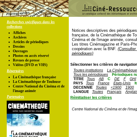
Recherches spécifiques dans les
collections
Notices descriptives des périodique
Affiches
française, de la Cinémathèque de To
Archives
Cinéma et de l'image animée, consul
Articles de périodiques
Les titres Cinémagazine et Paris-Ph
Dessins
coopération avec la BNF.
(Consulter 
Ouvrages
périodiques)
Photos en accés réservé
Revues de presse
Sélectionner les critères de navigation
Vidéos (DVD et VHS)
Toutes institutions
La Cinémathèque 
Répertoires
Tous les périodiques
Périodiques n
La Cinémathèque française
TITRE
Tous
AB
C
DE
F
GHI
La Cinémathèque de Toulouse
PAYS
Tous
France
Etats-Unis
I
Centre National du Cinéma et de
DECENNIE
Toutes
<1900
1900
l'image animée
LANGUE
Toutes
Français
Anglai
Partenaires
Réinitialiser les critères
Centre National du Cinéma et de l'ima