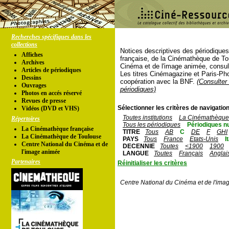
Recherches spécifiques dans les
collections
Notices descriptives des périodique
Affiches
française, de la Cinémathèque de To
Archives
Cinéma et de l'image animée, consul
Articles de périodiques
Les titres Cinémagazine et Paris-Ph
Dessins
coopération avec la BNF.
(Consulter 
Ouvrages
périodiques)
Photos en accés réservé
Revues de presse
Sélectionner les critères de navigation
Vidéos (DVD et VHS)
Toutes institutions
La Cinémathèque 
Répertoires
Tous les périodiques
Périodiques n
La Cinémathèque française
TITRE
Tous
AB
C
DE
F
GHI
La Cinémathèque de Toulouse
PAYS
Tous
France
Etats-Unis
I
Centre National du Cinéma et de
DECENNIE
Toutes
<1900
1900
l'image animée
LANGUE
Toutes
Français
Anglai
Partenaires
Réinitialiser les critères
Centre National du Cinéma et de l'ima