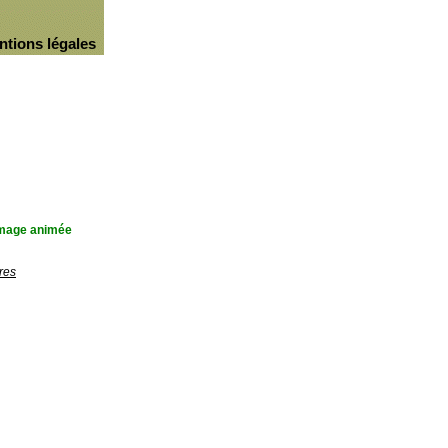
ntions légales
'image animée
res