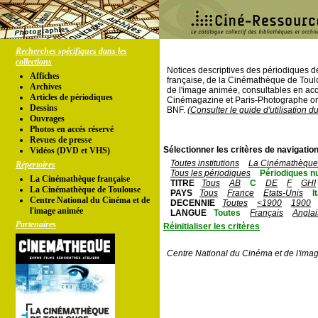
Recherches spécifiques dans les
collections
Notices descriptives des périodiques 
Affiches
française, de la Cinémathèque de Toul
Archives
de l'image animée, consultables en acc
Articles de périodiques
Cinémagazine et Paris-Photographe ont
Dessins
BNF.
(Consulter le guide d'utilisation d
Ouvrages
Photos en accés réservé
Revues de presse
Sélectionner les critères de navigation
Vidéos (DVD et VHS)
Toutes institutions
La Cinémathèque 
Répertoires
Tous les périodiques
Périodiques n
La Cinémathèque française
TITRE
Tous
AB
C
DE
F
GHI
La Cinémathèque de Toulouse
PAYS
Tous
France
Etats-Unis
I
Centre National du Cinéma et de
DECENNIE
Toutes
<1900
1900
l'image animée
LANGUE
Toutes
Français
Anglai
Partenaires
Réinitialiser les critères
Centre National du Cinéma et de l'ima