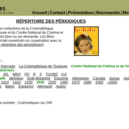
Accueil
Contact
Présentation
Nouveautés
Me
|
|
|
|
RÉPERTOIRE DES PÉRIODIQUES
des collections de la Cinémathèque
ouse et du Centre National du Cinéma et
ès libre ou sur demande. Les titres
 été numérisés en coopération avec la
u répertoire des périodiques)
 :
française
La Cinémathèque de Toulouse
Centre National du Cinéma et de l
umérisés
JKL
MNO
PQ
R
S
TUVWZ
0-9
talie
Belgique
Grde-Bretagne
Espagne
Allemagne
Canada
Suisse
Aut
1910
1920
1930
1940
1950
1960
1970
1980
1990
>2000
s
Italien
Espagnol
Allemand
Autres
ge animée - 0 périodiques sur 245