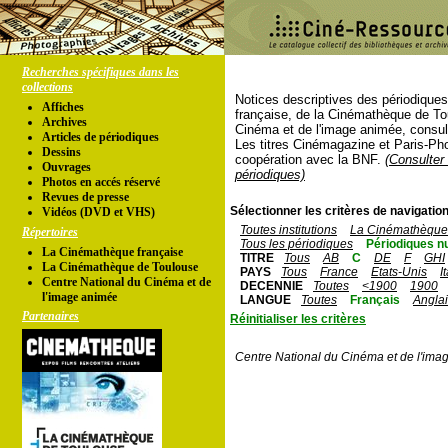
Recherches spécifiques dans les
collections
Notices descriptives des périodique
Affiches
française, de la Cinémathèque de To
Archives
Cinéma et de l'image animée, consul
Articles de périodiques
Les titres Cinémagazine et Paris-Ph
Dessins
coopération avec la BNF.
(Consulter 
Ouvrages
périodiques)
Photos en accés réservé
Revues de presse
Sélectionner les critères de navigation
Vidéos (DVD et VHS)
Toutes institutions
La Cinémathèque 
Répertoires
Tous les périodiques
Périodiques n
La Cinémathèque française
TITRE
Tous
AB
C
DE
F
GHI
La Cinémathèque de Toulouse
PAYS
Tous
France
Etats-Unis
I
Centre National du Cinéma et de
DECENNIE
Toutes
<1900
1900
l'image animée
LANGUE
Toutes
Français
Angla
Partenaires
Réinitialiser les critères
Centre National du Cinéma et de l'ima