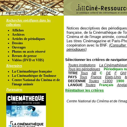
Recherches spécifiques dans les
collections
Notices descriptives des périodique
Affiches
française, de la Cinémathèque de To
Archives
Cinéma et de l'image animée, consul
Articles de périodiques
Les titres Cinémagazine et Paris-Ph
Dessins
coopération avec la BNF.
(Consulter 
Ouvrages
périodiques)
Photos en accés réservé
Revues de presse
Sélectionner les critères de navigation
Vidéos (DVD et VHS)
Toutes institutions
La Cinémathèque 
Répertoires
Tous les périodiques
Périodiques n
La Cinémathèque française
TITRE
Tous
AB
C
DE
F
GHI
La Cinémathèque de Toulouse
PAYS
Tous
France
Etats-Unis
I
Centre National du Cinéma et de
DECENNIE
Toutes
<1900
1900
l'image animée
LANGUE
Toutes
Français
Angla
Partenaires
Réinitialiser les critères
Centre National du Cinéma et de l'ima