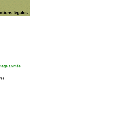
ntions légales
'image animée
res