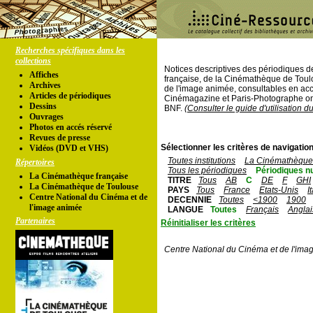
Recherches spécifiques dans les
collections
Notices descriptives des périodiques 
Affiches
française, de la Cinémathèque de Toul
Archives
de l'image animée, consultables en acc
Articles de périodiques
Cinémagazine et Paris-Photographe ont
Dessins
BNF.
(Consulter le guide d'utilisation d
Ouvrages
Photos en accés réservé
Revues de presse
Sélectionner les critères de navigation
Vidéos (DVD et VHS)
Toutes institutions
La Cinémathèque 
Répertoires
Tous les périodiques
Périodiques n
La Cinémathèque française
TITRE
Tous
AB
C
DE
F
GHI
La Cinémathèque de Toulouse
PAYS
Tous
France
Etats-Unis
I
Centre National du Cinéma et de
DECENNIE
Toutes
<1900
1900
l'image animée
LANGUE
Toutes
Français
Anglai
Partenaires
Réinitialiser les critères
Centre National du Cinéma et de l'ima