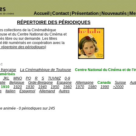
Accueil
Contact
Présentation
Nouveautés
Me
|
|
|
|
RÉPERTOIRE DES PÉRIODIQUES
des collections de la Cinémathèque
ouse et du Centre National du Cinéma et
ès libre ou sur demande. Les titres
 été numérisés en coopération avec la
u répertoire des périodiques)
 :
française
La Cinémathèque de Toulouse
Centre National du Cinéma et de l
umérisés
JKL
MNO
PQ
R
S
TUVWZ
0-9
talie
Belgique
Grde-Bretagne
Espagne
Allemagne
Canada
Suisse
Aut
1910
1920
1930
1940
1950
1960
1970
1980
1990
>2000
s
Italien
Espagnol
Allemand
Autres
ge animée - 0 périodiques sur 245