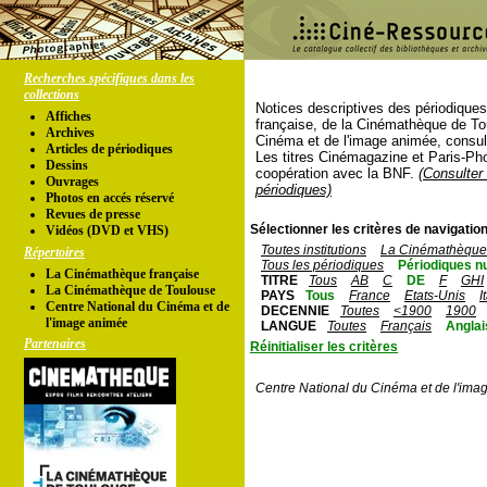
Recherches spécifiques dans les
collections
Notices descriptives des périodique
Affiches
française, de la Cinémathèque de To
Archives
Cinéma et de l'image animée, consul
Articles de périodiques
Les titres Cinémagazine et Paris-Ph
Dessins
coopération avec la BNF.
(Consulter 
Ouvrages
périodiques)
Photos en accés réservé
Revues de presse
Sélectionner les critères de navigation
Vidéos (DVD et VHS)
Toutes institutions
La Cinémathèque 
Répertoires
Tous les périodiques
Périodiques n
La Cinémathèque française
TITRE
Tous
AB
C
DE
F
GHI
La Cinémathèque de Toulouse
PAYS
Tous
France
Etats-Unis
I
Centre National du Cinéma et de
DECENNIE
Toutes
<1900
1900
l'image animée
LANGUE
Toutes
Français
Anglai
Partenaires
Réinitialiser les critères
Centre National du Cinéma et de l'ima