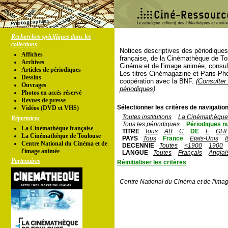
Recherches spécifiques dans les
collections
Notices descriptives des périodique
Affiches
française, de la Cinémathèque de To
Archives
Cinéma et de l'image animée, consul
Articles de périodiques
Les titres Cinémagazine et Paris-Ph
Dessins
coopération avec la BNF.
(Consulter 
Ouvrages
périodiques)
Photos en accés réservé
Revues de presse
Sélectionner les critères de navigation
Vidéos (DVD et VHS)
Toutes institutions
La Cinémathèque 
Répertoires
Tous les périodiques
Périodiques n
La Cinémathèque française
TITRE
Tous
AB
C
DE
F
GHI
La Cinémathèque de Toulouse
PAYS
Tous
France
Etats-Unis
I
Centre National du Cinéma et de
DECENNIE
Toutes
<1900
1900
l'image animée
LANGUE
Toutes
Français
Anglai
Partenaires
Réinitialiser les critères
Centre National du Cinéma et de l'ima