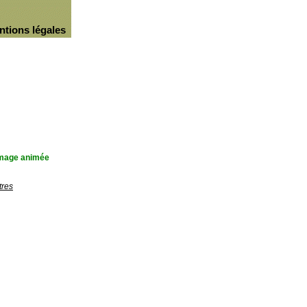
ntions légales
'image animée
tres