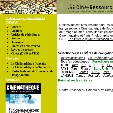
Recherches spécifiques dans les
collections
Notices descriptives des périodiques 
Affiches
française, de la Cinémathèque de Toul
Archives
de l'image animée, consultables en acc
Articles de périodiques
Cinémagazine et Paris-Photographe ont
Dessins
BNF.
(Consulter le guide d'utilisation d
Ouvrages
Photos en accés réservé
Revues de presse
Sélectionner les critères de navigation
Vidéos (DVD et VHS)
Toutes institutions
La Cinémathèque 
Répertoires
Tous les périodiques
Périodiques n
La Cinémathèque française
TITRE
Tous
AB
C
DE
F
GHI
La Cinémathèque de Toulouse
PAYS
Tous
France
Etats-Unis
Centre National du Cinéma et de
DECENNIE
Toutes
<1900
1900
l'image animée
LANGUE
Toutes
Français
Anglai
Partenaires
Réinitialiser les critères
Centre National du Cinéma et de l'ima