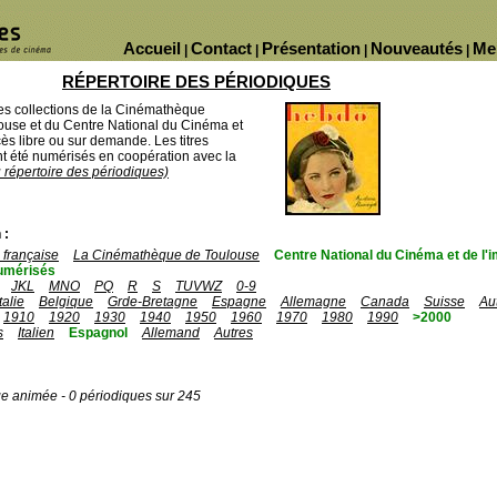
Accueil
Contact
Présentation
Nouveautés
Me
|
|
|
|
RÉPERTOIRE DES PÉRIODIQUES
des collections de la Cinémathèque
ouse et du Centre National du Cinéma et
ès libre ou sur demande. Les titres
 été numérisés en coopération avec la
u répertoire des périodiques)
 :
française
La Cinémathèque de Toulouse
Centre National du Cinéma et de l
umérisés
JKL
MNO
PQ
R
S
TUVWZ
0-9
Italie
Belgique
Grde-Bretagne
Espagne
Allemagne
Canada
Suisse
Au
1910
1920
1930
1940
1950
1960
1970
1980
1990
>2000
s
Italien
Espagnol
Allemand
Autres
ge animée - 0 périodiques sur 245