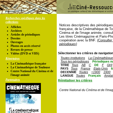
Recherches spécifiques dans les
collections
Notices descriptives des périodique
Affiches
française, de la Cinémathèque de To
Archives
Cinéma et de l'image animée, consul
Articles de périodiques
Les titres Cinémagazine et Paris-Ph
Dessins
coopération avec la BNF.
(Consulter 
Ouvrages
périodiques)
Photos en accés réservé
Revues de presse
Sélectionner les critères de navigation
Vidéos (DVD et VHS)
Toutes institutions
La Cinémathèque 
Répertoires
Tous les périodiques
Périodiques n
La Cinémathèque française
TITRE
Tous
AB
C
DE
F
GHI
La Cinémathèque de Toulouse
PAYS
Tous
France
Etats-Unis
I
Centre National du Cinéma et de
DECENNIE
Toutes
<1900
1900
l'image animée
LANGUE
Toutes
Français
Angla
Partenaires
Réinitialiser les critères
Centre National du Cinéma et de l'ima