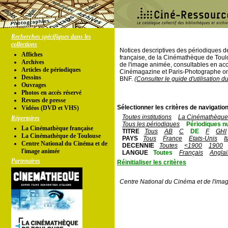
Recherches spécifiques dans les
collections
Notices descriptives des périodiques 
Affiches
française, de la Cinémathèque de Toul
Archives
de l'image animée, consultables en acc
Articles de périodiques
Cinémagazine et Paris-Photographe ont
Dessins
BNF.
(Consulter le guide d'utilisation d
Ouvrages
Photos en accés réservé
Revues de presse
Sélectionner les critères de navigation
Vidéos (DVD et VHS)
Toutes institutions
La Cinémathèque 
Répertoires
Tous les périodiques
Périodiques n
La Cinémathèque française
TITRE
Tous
AB
C
DE
F
GHI
La Cinémathèque de Toulouse
PAYS
Tous
France
Etats-Unis
I
Centre National du Cinéma et de
DECENNIE
Toutes
<1900
1900
l'image animée
LANGUE
Toutes
Français
Anglai
Partenaires
Réinitialiser les critères
Centre National du Cinéma et de l'ima