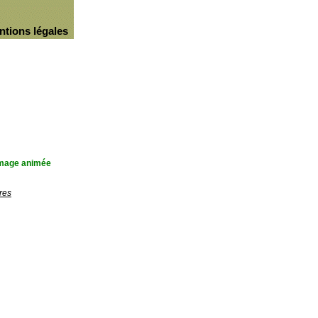
ntions légales
'image animée
res