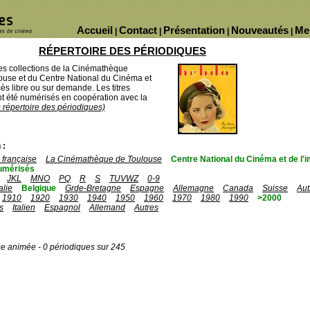
Accueil
Contact
Présentation
Nouveautés
Me
|
|
|
|
RÉPERTOIRE DES PÉRIODIQUES
des collections de la Cinémathèque
ouse et du Centre National du Cinéma et
ès libre ou sur demande. Les titres
 été numérisés en coopération avec la
u répertoire des périodiques)
 :
française
La Cinémathèque de Toulouse
Centre National du Cinéma et de l
umérisés
JKL
MNO
PQ
R
S
TUVWZ
0-9
talie
Belgique
Grde-Bretagne
Espagne
Allemagne
Canada
Suisse
Aut
1910
1920
1930
1940
1950
1960
1970
1980
1990
>2000
s
Italien
Espagnol
Allemand
Autres
ge animée - 0 périodiques sur 245