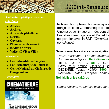
Recherches spécifiques dans les
collections
Notices descriptives des périodique
Affiches
française, de la Cinémathèque de To
Archives
Cinéma et de l'image animée, consul
Articles de périodiques
Les titres Cinémagazine et Paris-Ph
Dessins
coopération avec la BNF.
(Consulter 
Ouvrages
périodiques)
Photos en accés réservé
Revues de presse
Sélectionner les critères de navigation
Vidéos (DVD et VHS)
Toutes institutions
La Cinémathèque 
Répertoires
Tous les périodiques
Périodiques n
La Cinémathèque française
TITRE
Tous
AB
C
DE
F
GHI
La Cinémathèque de Toulouse
PAYS
Tous
France
Etats-Unis
I
Centre National du Cinéma et de
DECENNIE
Toutes
<1900
1900
l'image animée
LANGUE
Toutes
Français
Anglai
Partenaires
Réinitialiser les critères
Centre National du Cinéma et de l'ima