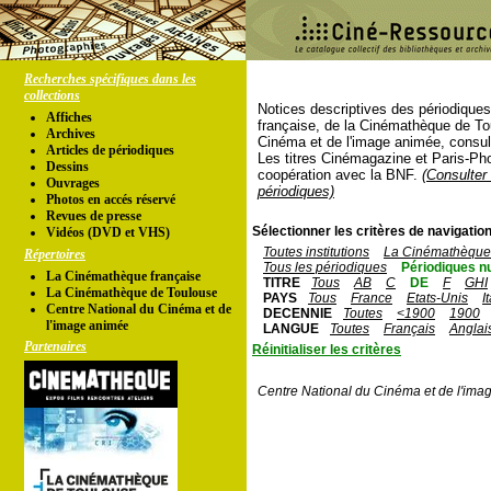
Recherches spécifiques dans les
collections
Notices descriptives des périodique
Affiches
française, de la Cinémathèque de To
Archives
Cinéma et de l'image animée, consul
Articles de périodiques
Les titres Cinémagazine et Paris-Ph
Dessins
coopération avec la BNF.
(Consulter 
Ouvrages
périodiques)
Photos en accés réservé
Revues de presse
Sélectionner les critères de navigation
Vidéos (DVD et VHS)
Toutes institutions
La Cinémathèque 
Répertoires
Tous les périodiques
Périodiques n
La Cinémathèque française
TITRE
Tous
AB
C
DE
F
GHI
La Cinémathèque de Toulouse
PAYS
Tous
France
Etats-Unis
I
Centre National du Cinéma et de
DECENNIE
Toutes
<1900
1900
l'image animée
LANGUE
Toutes
Français
Anglai
Partenaires
Réinitialiser les critères
Centre National du Cinéma et de l'ima