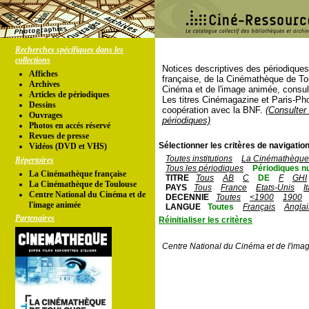
Recherches spécifiques dans les
collections
Notices descriptives des périodique
Affiches
française, de la Cinémathèque de To
Archives
Cinéma et de l'image animée, consul
Articles de périodiques
Les titres Cinémagazine et Paris-Ph
Dessins
coopération avec la BNF.
(Consulter 
Ouvrages
périodiques)
Photos en accés réservé
Revues de presse
Sélectionner les critères de navigation
Vidéos (DVD et VHS)
Toutes institutions
La Cinémathèque 
Répertoires
Tous les périodiques
Périodiques n
La Cinémathèque française
TITRE
Tous
AB
C
DE
F
GHI
La Cinémathèque de Toulouse
PAYS
Tous
France
Etats-Unis
I
Centre National du Cinéma et de
DECENNIE
Toutes
<1900
1900
l'image animée
LANGUE
Toutes
Français
Anglai
Partenaires
Réinitialiser les critères
Centre National du Cinéma et de l'ima