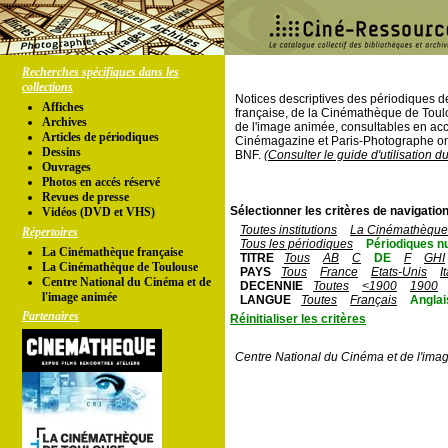
Recherches spécifiques dans les
collections
Notices descriptives des périodiques 
Affiches
française, de la Cinémathèque de Toul
Archives
de l'image animée, consultables en acc
Articles de périodiques
Cinémagazine et Paris-Photographe ont
Dessins
BNF.
(Consulter le guide d'utilisation d
Ouvrages
Photos en accés réservé
Revues de presse
Sélectionner les critères de navigation
Vidéos (DVD et VHS)
Toutes institutions
La Cinémathèque 
Répertoires
Tous les périodiques
Périodiques n
La Cinémathèque française
TITRE
Tous
AB
C
DE
F
GHI
La Cinémathèque de Toulouse
PAYS
Tous
France
Etats-Unis
I
Centre National du Cinéma et de
DECENNIE
Toutes
<1900
1900
l'image animée
LANGUE
Toutes
Français
Anglai
Partenaires
Réinitialiser les critères
Centre National du Cinéma et de l'ima