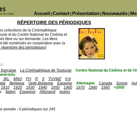
Accueil
Contact
Présentation
Nouveautés
Me
|
|
|
|
RÉPERTOIRE DES PÉRIODIQUES
des collections de la Cinémathèque
ouse et du Centre National du Cinéma et
ès libre ou sur demande. Les titres
 été numérisés en coopération avec la
u répertoire des périodiques)
 :
française
La Cinémathèque de Toulouse
Centre National du Cinéma et de l
umérisés
JKL
MNO
PQ
R
S
TUVWZ
0-9
talie
Belgique
Grde-Bretagne
Espagne
Allemagne
Canada
Suisse
Aut
1910
1920
1930
1940
1950
1960
1970
1980
1990
>2000
s
Italien
Espagnol
Allemand
Autres
ge animée - 0 périodiques sur 245