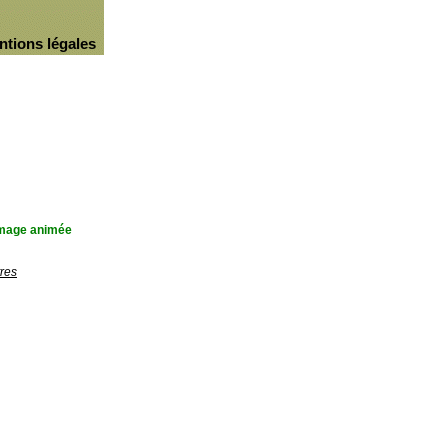
ntions légales
'image animée
res