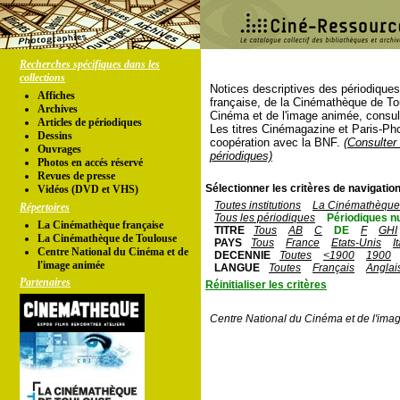
Recherches spécifiques dans les
collections
Notices descriptives des périodique
Affiches
française, de la Cinémathèque de To
Archives
Cinéma et de l'image animée, consul
Articles de périodiques
Les titres Cinémagazine et Paris-Ph
Dessins
coopération avec la BNF.
(Consulter 
Ouvrages
périodiques)
Photos en accés réservé
Revues de presse
Sélectionner les critères de navigation
Vidéos (DVD et VHS)
Toutes institutions
La Cinémathèque 
Répertoires
Tous les périodiques
Périodiques n
La Cinémathèque française
TITRE
Tous
AB
C
DE
F
GHI
La Cinémathèque de Toulouse
PAYS
Tous
France
Etats-Unis
I
Centre National du Cinéma et de
DECENNIE
Toutes
<1900
1900
l'image animée
LANGUE
Toutes
Français
Anglai
Partenaires
Réinitialiser les critères
Centre National du Cinéma et de l'ima