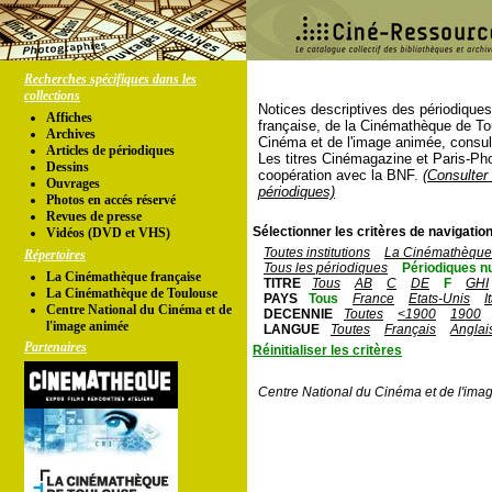
Recherches spécifiques dans les
collections
Notices descriptives des périodique
Affiches
française, de la Cinémathèque de To
Archives
Cinéma et de l'image animée, consul
Articles de périodiques
Les titres Cinémagazine et Paris-Ph
Dessins
coopération avec la BNF.
(Consulter 
Ouvrages
périodiques)
Photos en accés réservé
Revues de presse
Sélectionner les critères de navigation
Vidéos (DVD et VHS)
Toutes institutions
La Cinémathèque 
Répertoires
Tous les périodiques
Périodiques n
La Cinémathèque française
TITRE
Tous
AB
C
DE
F
GHI
La Cinémathèque de Toulouse
PAYS
Tous
France
Etats-Unis
I
Centre National du Cinéma et de
DECENNIE
Toutes
<1900
1900
l'image animée
LANGUE
Toutes
Français
Anglai
Partenaires
Réinitialiser les critères
Centre National du Cinéma et de l'ima