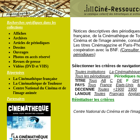
Recherches spécifiques dans les
collections
Notices descriptives des périodique
Affiches
française, de la Cinémathèque de To
Archives
Cinéma et de l'image animée, consul
Articles de périodiques
Les titres Cinémagazine et Paris-Ph
Dessins
coopération avec la BNF.
(Consulter 
Ouvrages
périodiques)
Photos en accés réservé
Revues de presse
Sélectionner les critères de navigation
Vidéos (DVD et VHS)
Toutes institutions
La Cinémathèque 
Répertoires
Tous les périodiques
Périodiques n
La Cinémathèque française
TITRE
Tous
AB
C
DE
F
GHI
La Cinémathèque de Toulouse
PAYS
Tous
France
Etats-Unis
I
Centre National du Cinéma et de
DECENNIE
Toutes
<1900
1900
l'image animée
LANGUE
Toutes
Français
Anglai
Partenaires
Réinitialiser les critères
Centre National du Cinéma et de l'ima