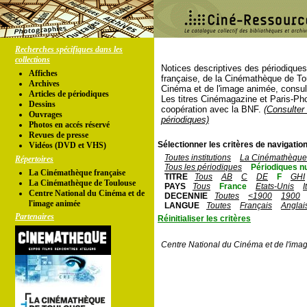
Recherches spécifiques dans les
collections
Notices descriptives des périodique
Affiches
française, de la Cinémathèque de To
Archives
Cinéma et de l'image animée, consul
Articles de périodiques
Les titres Cinémagazine et Paris-Ph
Dessins
coopération avec la BNF.
(Consulter 
Ouvrages
périodiques)
Photos en accés réservé
Revues de presse
Sélectionner les critères de navigation
Vidéos (DVD et VHS)
Toutes institutions
La Cinémathèque 
Répertoires
Tous les périodiques
Périodiques n
La Cinémathèque française
TITRE
Tous
AB
C
DE
F
GHI
La Cinémathèque de Toulouse
PAYS
Tous
France
Etats-Unis
I
Centre National du Cinéma et de
DECENNIE
Toutes
<1900
1900
l'image animée
LANGUE
Toutes
Français
Anglai
Partenaires
Réinitialiser les critères
Centre National du Cinéma et de l'ima