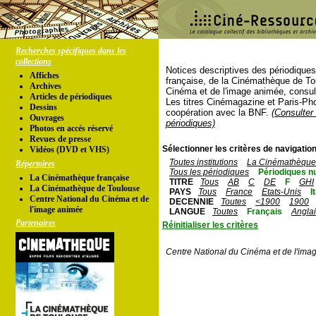
Recherches spécifiques dans les
collections
Notices descriptives des périodique
Affiches
française, de la Cinémathèque de To
Archives
Cinéma et de l'image animée, consul
Articles de périodiques
Les titres Cinémagazine et Paris-Ph
Dessins
coopération avec la BNF.
(Consulter 
Ouvrages
périodiques)
Photos en accés réservé
Revues de presse
Sélectionner les critères de navigation
Vidéos (DVD et VHS)
Toutes institutions
La Cinémathèque 
Répertoires
Tous les périodiques
Périodiques n
La Cinémathèque française
TITRE
Tous
AB
C
DE
F
GHI
La Cinémathèque de Toulouse
PAYS
Tous
France
Etats-Unis
I
Centre National du Cinéma et de
DECENNIE
Toutes
<1900
1900
l'image animée
LANGUE
Toutes
Français
Angla
Partenaires
Réinitialiser les critères
Centre National du Cinéma et de l'ima