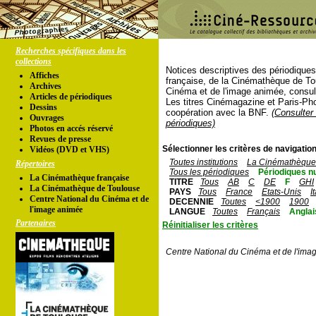
Recherches spécifiques dans les
collections
Notices descriptives des périodique
Affiches
française, de la Cinémathèque de To
Archives
Cinéma et de l'image animée, consul
Articles de périodiques
Les titres Cinémagazine et Paris-Ph
Dessins
coopération avec la BNF.
(Consulter 
Ouvrages
périodiques)
Photos en accés réservé
Revues de presse
Sélectionner les critères de navigation
Vidéos (DVD et VHS)
Toutes institutions
La Cinémathèque 
Répertoires
Tous les périodiques
Périodiques n
La Cinémathèque française
TITRE
Tous
AB
C
DE
F
GHI
La Cinémathèque de Toulouse
PAYS
Tous
France
Etats-Unis
I
Centre National du Cinéma et de
DECENNIE
Toutes
<1900
1900
l'image animée
LANGUE
Toutes
Français
Anglai
Partenaires
Réinitialiser les critères
Centre National du Cinéma et de l'ima