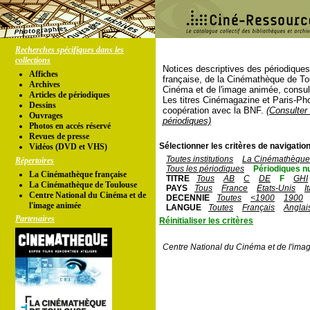
Recherches spécifiques dans les
collections
Notices descriptives des périodique
Affiches
française, de la Cinémathèque de To
Archives
Cinéma et de l'image animée, consul
Articles de périodiques
Les titres Cinémagazine et Paris-Ph
Dessins
coopération avec la BNF.
(Consulter 
Ouvrages
périodiques)
Photos en accés réservé
Revues de presse
Sélectionner les critères de navigation
Vidéos (DVD et VHS)
Toutes institutions
La Cinémathèque 
Répertoires
Tous les périodiques
Périodiques n
La Cinémathèque française
TITRE
Tous
AB
C
DE
F
GHI
La Cinémathèque de Toulouse
PAYS
Tous
France
Etats-Unis
I
Centre National du Cinéma et de
DECENNIE
Toutes
<1900
1900
l'image animée
LANGUE
Toutes
Français
Anglai
Partenaires
Réinitialiser les critères
Centre National du Cinéma et de l'ima