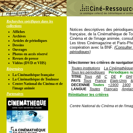
Recherches spécifiques dans les
collections
Notices descriptives des périodique
Affiches
française, de la Cinémathèque de To
Archives
Cinéma et de l'image animée, consul
Articles de périodiques
Les titres Cinémagazine et Paris-Ph
Dessins
coopération avec la BNF.
(Consulter 
Ouvrages
périodiques)
Photos en accés réservé
Revues de presse
Sélectionner les critères de navigation
Vidéos (DVD et VHS)
Toutes institutions
La Cinémathèque 
Répertoires
Tous les périodiques
Périodiques n
La Cinémathèque française
TITRE
Tous
AB
C
DE
F
GHI
La Cinémathèque de Toulouse
PAYS
Tous
France
Etats-Unis
I
Centre National du Cinéma et de
DECENNIE
Toutes
<1900
1900
l'image animée
LANGUE
Toutes
Français
Anglai
Partenaires
Réinitialiser les critères
Centre National du Cinéma et de l'ima