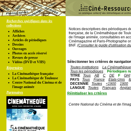
Recherches spécifiques dans les
collections
Notices descriptives des périodiques 
Affiches
française, de la Cinémathèque de Toul
Archives
de l'image animée, consultables en acc
Articles de périodiques
Cinémagazine et Paris-Photographe ont
Dessins
BNF.
(Consulter le guide d'utilisation d
Ouvrages
Photos en accés réservé
Revues de presse
Sélectionner les critères de navigation
Vidéos (DVD et VHS)
Toutes institutions
La Cinémathèque 
Répertoires
Tous les périodiques
Périodiques n
La Cinémathèque française
TITRE
Tous
AB
C
DE
F
GHI
La Cinémathèque de Toulouse
PAYS
Tous
France
Etats-Unis
I
Centre National du Cinéma et de
DECENNIE
Toutes
<1900
1900
l'image animée
LANGUE
Toutes
Français
Anglai
Partenaires
Réinitialiser les critères
Centre National du Cinéma et de l'ima