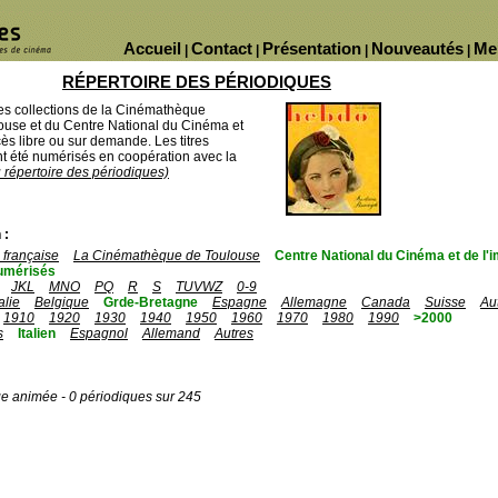
Accueil
Contact
Présentation
Nouveautés
Me
|
|
|
|
RÉPERTOIRE DES PÉRIODIQUES
des collections de la Cinémathèque
ouse et du Centre National du Cinéma et
ès libre ou sur demande. Les titres
 été numérisés en coopération avec la
u répertoire des périodiques)
 :
française
La Cinémathèque de Toulouse
Centre National du Cinéma et de l
umérisés
JKL
MNO
PQ
R
S
TUVWZ
0-9
talie
Belgique
Grde-Bretagne
Espagne
Allemagne
Canada
Suisse
Au
1910
1920
1930
1940
1950
1960
1970
1980
1990
>2000
s
Italien
Espagnol
Allemand
Autres
ge animée - 0 périodiques sur 245