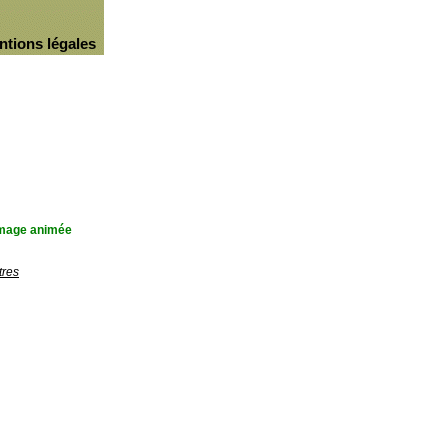
ntions légales
'image animée
tres