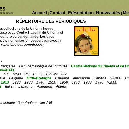
Accueil
Contact
Présentation
Nouveautés
Me
|
|
|
|
RÉPERTOIRE DES PÉRIODIQUES
des collections de la Cinémathèque
ouse et du Centre National du Cinéma et
ès libre ou sur demande. Les titres
 été numérisés en coopération avec la
u répertoire des périodiques)
 :
française
La Cinémathèque de Toulouse
Centre National du Cinéma et de l
umérisés
JKL
MNO
PQ
R
S
TUVWZ
0-9
talie
Belgique
Grde-Bretagne
Espagne
Allemagne
Canada
Suisse
Au
1910
1920
1930
1940
1950
1960
1970
1980
1990
>2000
s
Italien
Espagnol
Allemand
Autres
ge animée - 0 périodiques sur 245