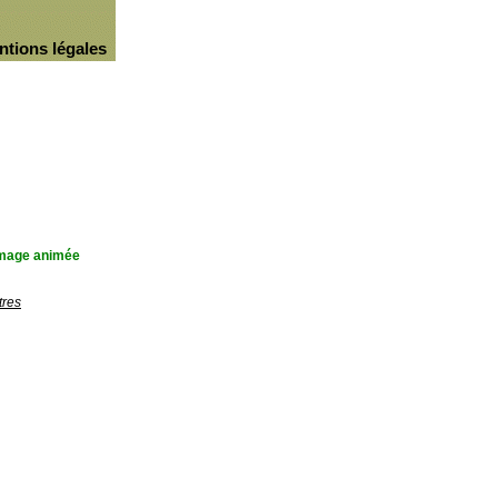
ntions légales
'image animée
tres