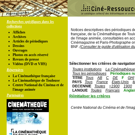
Recherches spécifiques dans les
collections
Notices descriptives des périodiques 
Affiches
française, de la Cinémathèque de Toul
Archives
de l'image animée, consultables en acc
Articles de périodiques
Cinémagazine et Paris-Photographe ont
Dessins
BNF.
(Consulter le guide d'utilisation d
Ouvrages
Photos en accés réservé
Revues de presse
Sélectionner les critères de navigation
Vidéos (DVD et VHS)
Toutes institutions
La Cinémathèque 
Répertoires
Tous les périodiques
Périodiques n
La Cinémathèque française
TITRE
Tous
AB
C
DE
F
GHI
La Cinémathèque de Toulouse
PAYS
Tous
France
Etats-Unis
I
Centre National du Cinéma et de
DECENNIE
Toutes
<1900
1900
l'image animée
LANGUE
Toutes
Français
Anglai
Partenaires
Réinitialiser les critères
Centre National du Cinéma et de l'ima