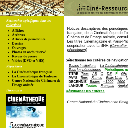
Recherches spécifiques dans les
collections
Notices descriptives des périodique
Affiches
française, de la Cinémathèque de To
Archives
Cinéma et de l'image animée, consul
Articles de périodiques
Les titres Cinémagazine et Paris-Ph
Dessins
coopération avec la BNF.
(Consulter 
Ouvrages
périodiques)
Photos en accés réservé
Revues de presse
Sélectionner les critères de navigation
Vidéos (DVD et VHS)
Toutes institutions
La Cinémathèque 
Répertoires
Tous les périodiques
Périodiques n
La Cinémathèque française
TITRE
Tous
AB
C
DE
F
GHI
La Cinémathèque de Toulouse
PAYS
Tous
France
Etats-Unis
I
Centre National du Cinéma et de
DECENNIE
Toutes
<1900
1900
l'image animée
LANGUE
Toutes
Français
Anglai
Partenaires
Réinitialiser les critères
Centre National du Cinéma et de l'ima