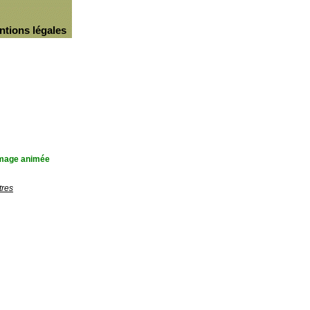
ntions légales
'image animée
tres