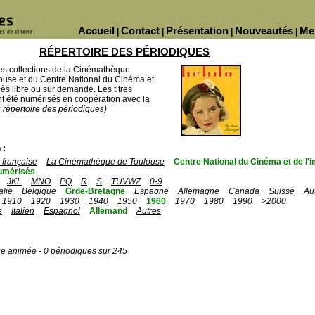
Accueil
Contact
Présentation
Nouveautés
Me
|
|
|
|
RÉPERTOIRE DES PÉRIODIQUES
des collections de la Cinémathèque
ouse et du Centre National du Cinéma et
ès libre ou sur demande. Les titres
 été numérisés en coopération avec la
u répertoire des périodiques)
 :
française
La Cinémathèque de Toulouse
Centre National du Cinéma et de l
umérisés
JKL
MNO
PQ
R
S
TUVWZ
0-9
talie
Belgique
Grde-Bretagne
Espagne
Allemagne
Canada
Suisse
Au
1910
1920
1930
1940
1950
1960
1970
1980
1990
>2000
s
Italien
Espagnol
Allemand
Autres
ge animée - 0 périodiques sur 245