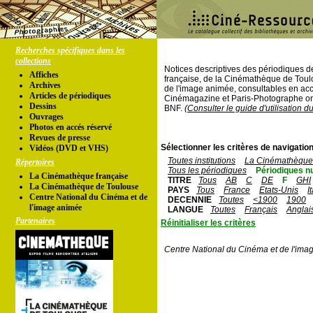
Recherches spécifiques dans les
collections
Notices descriptives des périodiques 
Affiches
française, de la Cinémathèque de Toul
Archives
de l'image animée, consultables en acc
Articles de périodiques
Cinémagazine et Paris-Photographe ont
Dessins
BNF.
(Consulter le guide d'utilisation d
Ouvrages
Photos en accés réservé
Revues de presse
Sélectionner les critères de navigation
Vidéos (DVD et VHS)
Toutes institutions
La Cinémathèque 
Répertoires
Tous les périodiques
Périodiques n
La Cinémathèque française
TITRE
Tous
AB
C
DE
F
GHI
La Cinémathèque de Toulouse
PAYS
Tous
France
Etats-Unis
I
Centre National du Cinéma et de
DECENNIE
Toutes
<1900
1900
l'image animée
LANGUE
Toutes
Français
Anglai
Partenaires
Réinitialiser les critères
Centre National du Cinéma et de l'ima