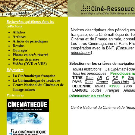
Recherches spécifiques dans les
collections
Notices descriptives des périodique
Affiches
française, de la Cinémathèque de To
Archives
Cinéma et de l'image animée, consul
Articles de périodiques
Les titres Cinémagazine et Paris-Ph
Dessins
coopération avec la BNF.
(Consulter 
Ouvrages
périodiques)
Photos en accés réservé
Revues de presse
Sélectionner les critères de navigation
Vidéos (DVD et VHS)
Toutes institutions
La Cinémathèque 
Répertoires
Tous les périodiques
Périodiques n
La Cinémathèque française
TITRE
Tous
AB
C
DE
F
GHI
La Cinémathèque de Toulouse
PAYS
Tous
France
Etats-Unis
I
Centre National du Cinéma et de
DECENNIE
Toutes
<1900
1900
l'image animée
LANGUE
Toutes
Français
Anglai
Partenaires
Réinitialiser les critères
Centre National du Cinéma et de l'ima