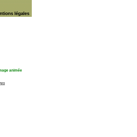
ntions légales
'image animée
res