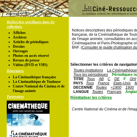
Recherches spécifiques dans les
collections
Notices descriptives des périodiques 
Affiches
française, de la Cinémathèque de Toul
Archives
de l'image animée, consultables en acc
Articles de périodiques
Cinémagazine et Paris-Photographe ont
Dessins
BNF.
(Consulter le guide d'utilisation d
Ouvrages
Photos en accés réservé
Revues de presse
Sélectionner les critères de navigation
Vidéos (DVD et VHS)
Toutes institutions
La Cinémathèque 
Répertoires
Tous les périodiques
Périodiques n
La Cinémathèque française
TITRE
Tous
AB
C
DE
F
GHI
La Cinémathèque de Toulouse
PAYS
Tous
France
Etats-Unis
I
Centre National du Cinéma et de
DECENNIE
Toutes
<1900
1900
l'image animée
LANGUE
Toutes
Français
Anglai
Partenaires
Réinitialiser les critères
Centre National du Cinéma et de l'ima