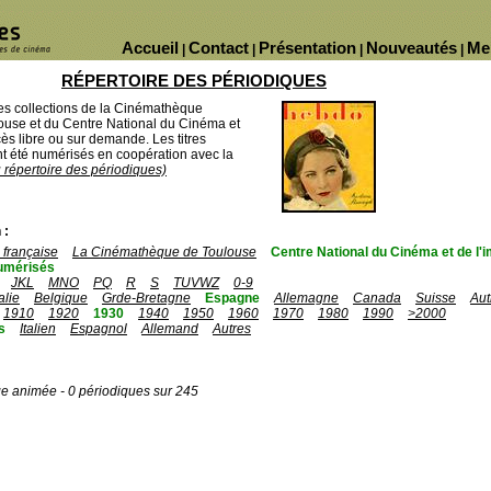
Accueil
Contact
Présentation
Nouveautés
Me
|
|
|
|
RÉPERTOIRE DES PÉRIODIQUES
des collections de la Cinémathèque
ouse et du Centre National du Cinéma et
ès libre ou sur demande. Les titres
 été numérisés en coopération avec la
u répertoire des périodiques)
 :
française
La Cinémathèque de Toulouse
Centre National du Cinéma et de l
umérisés
JKL
MNO
PQ
R
S
TUVWZ
0-9
talie
Belgique
Grde-Bretagne
Espagne
Allemagne
Canada
Suisse
Aut
1910
1920
1930
1940
1950
1960
1970
1980
1990
>2000
s
Italien
Espagnol
Allemand
Autres
ge animée - 0 périodiques sur 245