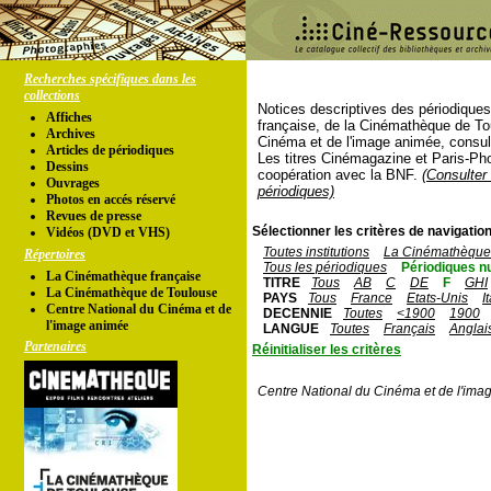
Recherches spécifiques dans les
collections
Notices descriptives des périodique
Affiches
française, de la Cinémathèque de To
Archives
Cinéma et de l'image animée, consul
Articles de périodiques
Les titres Cinémagazine et Paris-Ph
Dessins
coopération avec la BNF.
(Consulter 
Ouvrages
périodiques)
Photos en accés réservé
Revues de presse
Sélectionner les critères de navigation
Vidéos (DVD et VHS)
Toutes institutions
La Cinémathèque 
Répertoires
Tous les périodiques
Périodiques n
La Cinémathèque française
TITRE
Tous
AB
C
DE
F
GHI
La Cinémathèque de Toulouse
PAYS
Tous
France
Etats-Unis
I
Centre National du Cinéma et de
DECENNIE
Toutes
<1900
1900
l'image animée
LANGUE
Toutes
Français
Anglai
Partenaires
Réinitialiser les critères
Centre National du Cinéma et de l'ima