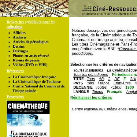
Recherches spécifiques dans les
collections
Notices descriptives des périodique
Affiches
française, de la Cinémathèque de To
Archives
Cinéma et de l'image animée, consul
Articles de périodiques
Les titres Cinémagazine et Paris-Ph
Dessins
coopération avec la BNF.
(Consulter 
Ouvrages
périodiques)
Photos en accés réservé
Revues de presse
Sélectionner les critères de navigation
Vidéos (DVD et VHS)
Toutes institutions
La Cinémathèque 
Répertoires
Tous les périodiques
Périodiques n
La Cinémathèque française
TITRE
Tous
AB
C
DE
F
GHI
La Cinémathèque de Toulouse
PAYS
Tous
France
Etats-Unis
I
Centre National du Cinéma et de
DECENNIE
Toutes
<1900
1900
l'image animée
LANGUE
Toutes
Français
Angla
Partenaires
Réinitialiser les critères
Centre National du Cinéma et de l'ima