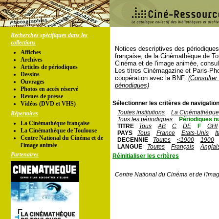
Recherches spécifiques dans les
collections
Notices descriptives des périodique
Affiches
française, de la Cinémathèque de To
Archives
Cinéma et de l'image animée, consul
Articles de périodiques
Les titres Cinémagazine et Paris-Ph
Dessins
coopération avec la BNF.
(Consulter 
Ouvrages
périodiques)
Photos en accés réservé
Revues de presse
Sélectionner les critères de navigation
Vidéos (DVD et VHS)
Toutes institutions
La Cinémathèque 
Répertoires
Tous les périodiques
Périodiques n
La Cinémathèque française
TITRE
Tous
AB
C
DE
F
GHI
La Cinémathèque de Toulouse
PAYS
Tous
France
Etats-Unis
I
Centre National du Cinéma et de
DECENNIE
Toutes
<1900
1900
l'image animée
LANGUE
Toutes
Français
Anglai
Partenaires
Réinitialiser les critères
Centre National du Cinéma et de l'ima