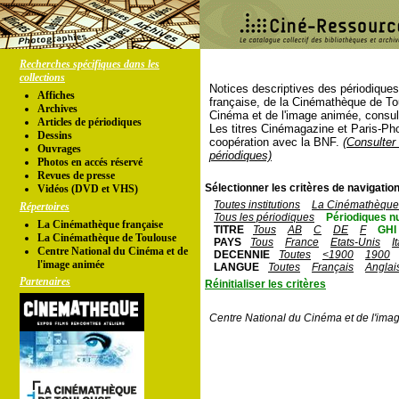
Recherches spécifiques dans les
collections
Notices descriptives des périodique
Affiches
française, de la Cinémathèque de To
Archives
Cinéma et de l'image animée, consul
Articles de périodiques
Les titres Cinémagazine et Paris-Ph
Dessins
coopération avec la BNF.
(Consulter 
Ouvrages
périodiques)
Photos en accés réservé
Revues de presse
Sélectionner les critères de navigation
Vidéos (DVD et VHS)
Toutes institutions
La Cinémathèque 
Répertoires
Tous les périodiques
Périodiques n
La Cinémathèque française
TITRE
Tous
AB
C
DE
F
GHI
La Cinémathèque de Toulouse
PAYS
Tous
France
Etats-Unis
I
Centre National du Cinéma et de
DECENNIE
Toutes
<1900
1900
l'image animée
LANGUE
Toutes
Français
Anglai
Partenaires
Réinitialiser les critères
Centre National du Cinéma et de l'ima