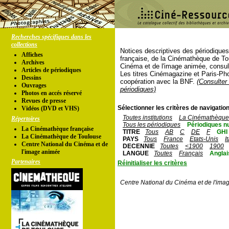
Recherches spécifiques dans les
collections
Notices descriptives des périodique
Affiches
française, de la Cinémathèque de To
Archives
Cinéma et de l'image animée, consul
Articles de périodiques
Les titres Cinémagazine et Paris-Ph
Dessins
coopération avec la BNF.
(Consulter 
Ouvrages
périodiques)
Photos en accés réservé
Revues de presse
Sélectionner les critères de navigation
Vidéos (DVD et VHS)
Toutes institutions
La Cinémathèque 
Répertoires
Tous les périodiques
Périodiques n
La Cinémathèque française
TITRE
Tous
AB
C
DE
F
GHI
La Cinémathèque de Toulouse
PAYS
Tous
France
Etats-Unis
I
Centre National du Cinéma et de
DECENNIE
Toutes
<1900
1900
l'image animée
LANGUE
Toutes
Français
Anglai
Partenaires
Réinitialiser les critères
Centre National du Cinéma et de l'ima