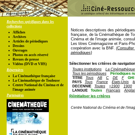
Recherches spécifiques dans les
collections
Notices descriptives des périodique
Affiches
française, de la Cinémathèque de To
Archives
Cinéma et de l'image animée, consul
Articles de périodiques
Les titres Cinémagazine et Paris-Ph
Dessins
coopération avec la BNF.
(Consulter 
Ouvrages
périodiques)
Photos en accés réservé
Revues de presse
Sélectionner les critères de navigation
Vidéos (DVD et VHS)
Toutes institutions
La Cinémathèque 
Répertoires
Tous les périodiques
Périodiques n
La Cinémathèque française
TITRE
Tous
AB
C
DE
F
GHI
La Cinémathèque de Toulouse
PAYS
Tous
France
Etats-Unis
I
Centre National du Cinéma et de
DECENNIE
Toutes
<1900
1900
l'image animée
LANGUE
Toutes
Français
Anglai
Partenaires
Réinitialiser les critères
Centre National du Cinéma et de l'ima