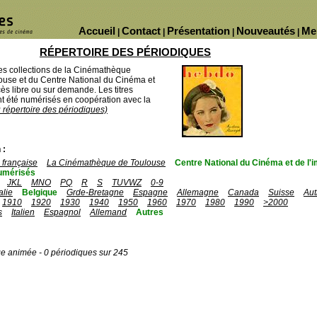
Accueil
Contact
Présentation
Nouveautés
Me
|
|
|
|
RÉPERTOIRE DES PÉRIODIQUES
des collections de la Cinémathèque
ouse et du Centre National du Cinéma et
ès libre ou sur demande. Les titres
 été numérisés en coopération avec la
u répertoire des périodiques)
 :
française
La Cinémathèque de Toulouse
Centre National du Cinéma et de l
umérisés
JKL
MNO
PQ
R
S
TUVWZ
0-9
talie
Belgique
Grde-Bretagne
Espagne
Allemagne
Canada
Suisse
Aut
1910
1920
1930
1940
1950
1960
1970
1980
1990
>2000
s
Italien
Espagnol
Allemand
Autres
ge animée - 0 périodiques sur 245