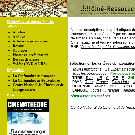
Recherches spécifiques dans les
collections
Notices descriptives des périodiques 
Affiches
française, de la Cinémathèque de Toul
Archives
de l'image animée, consultables en acc
Articles de périodiques
Cinémagazine et Paris-Photographe ont
Dessins
BNF.
(Consulter le guide d'utilisation d
Ouvrages
Photos en accés réservé
Revues de presse
Sélectionner les critères de navigation
Vidéos (DVD et VHS)
Toutes institutions
La Cinémathèque 
Répertoires
Tous les périodiques
Périodiques n
La Cinémathèque française
TITRE
Tous
AB
C
DE
F
GHI
La Cinémathèque de Toulouse
PAYS
Tous
France
Etats-Unis
I
Centre National du Cinéma et de
DECENNIE
Toutes
<1900
1900
l'image animée
LANGUE
Toutes
Français
Anglai
Partenaires
Réinitialiser les critères
Centre National du Cinéma et de l'ima