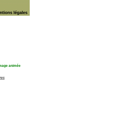
ntions légales
'image animée
res