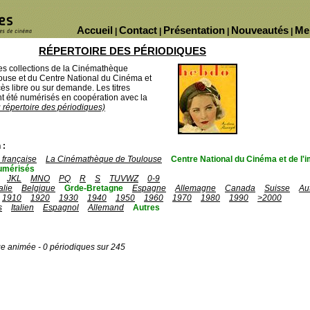
Accueil
Contact
Présentation
Nouveautés
Me
|
|
|
|
RÉPERTOIRE DES PÉRIODIQUES
des collections de la Cinémathèque
ouse et du Centre National du Cinéma et
ès libre ou sur demande. Les titres
 été numérisés en coopération avec la
u répertoire des périodiques)
 :
française
La Cinémathèque de Toulouse
Centre National du Cinéma et de l
umérisés
JKL
MNO
PQ
R
S
TUVWZ
0-9
talie
Belgique
Grde-Bretagne
Espagne
Allemagne
Canada
Suisse
Au
1910
1920
1930
1940
1950
1960
1970
1980
1990
>2000
s
Italien
Espagnol
Allemand
Autres
ge animée - 0 périodiques sur 245