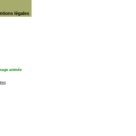
ntions légales
'image animée
tres