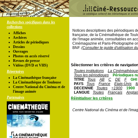
Recherches spécifiques dans les
collections
Notices descriptives des périodiques 
Affiches
française, de la Cinémathèque de Toul
Archives
de l'image animée, consultables en acc
Articles de périodiques
Cinémagazine et Paris-Photographe ont
Dessins
BNF.
(Consulter le guide d'utilisation d
Ouvrages
Photos en accés réservé
Revues de presse
Sélectionner les critères de navigation
Vidéos (DVD et VHS)
Toutes institutions
La Cinémathèque 
Répertoires
Tous les périodiques
Périodiques n
La Cinémathèque française
TITRE
Tous
AB
C
DE
F
GHI
La Cinémathèque de Toulouse
PAYS
Tous
France
Etats-Unis
I
Centre National du Cinéma et de
DECENNIE
Toutes
<1900
1900
l'image animée
LANGUE
Toutes
Français
Anglai
Partenaires
Réinitialiser les critères
Centre National du Cinéma et de l'ima